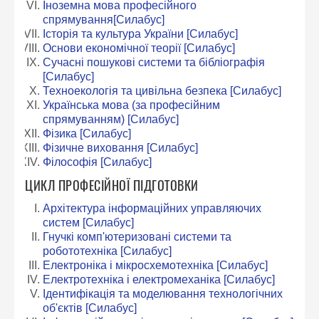
Іноземна мова професійного
спрямування
[Силабус]
Історія та культура України
[Силабус]
Основи економічної теорії
[Силабус]
Сучасні пошукові системи та бібліографія
[Силабус]
Техноекологія та цивільна безпека
[Силабус]
Українська мова (за професійним
спрямуванням)
[Силабус]
Фізика
[Силабус]
Фізичне виховання
[Силабус]
Філософія
[Силабус]
ЦИКЛ ПРОФЕСІЙНОЇ ПІДГОТОВКИ
Архітектура інформаційних управляючих
систем
[Силабус]
Гнучкі комп'ютеризовані системи та
робототехніка
[Силабус]
Електроніка і мікросхемотехніка
[Силабус]
Електротехніка і електромеханіка
[Силабус]
Ідентифікація та моделювання технологічних
об'єктів
[Силабус]