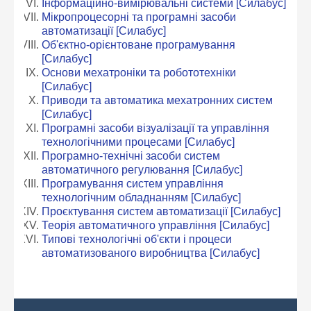
Інформаційно-вимірювальні системи
[Силабус]
Мікропроцесорні та програмні засоби
автоматизації
[Силабус]
Об'єктно-орієнтоване програмування
[Силабус]
Основи мехатроніки та робототехніки
[Силабус]
Приводи та автоматика мехатронних систем
[Силабус]
Програмні засоби візуалізації та управління
технологічними процесами
[Силабус]
Програмно-технічні засоби систем
автоматичного регулювання
[Силабус]
Програмування систем управління
технологічним обладнанням
[Силабус]
Проєктування систем автоматизації
[Силабус]
Теорія автоматичного управління
[Силабус]
Типові технологічні об'єкти і процеси
автоматизованого виробництва
[Силабус]