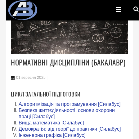
НОРМАТИВНІ ДИСЦИПЛІНИ (БАКАЛАВР)
01 вересня 2025
ЦИКЛ ЗАГАЛЬНОЇ ПІДГОТОВКИ
Алгоритмізація та програмування
[Силабус]
Безпека життєдіяльності, основи охорони
праці
[Силабус]
Вища математика
[Силабус]
Демократія: від теорії до практики
[Силабус]
Інженерна графіка
[Силабус]