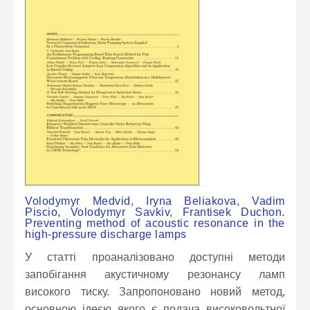
Volodymyr Medvid, Iryna Beliakova, Vadim
Piscio, Volodymyr Savkiv, Frantisek Duchon.
Preventing method of acoustic resonance in the
high-pressure discharge lamps
У статті проаналізовано доступні методи
запобігання акустичному резонансу ламп
високого тиску. Запропоновано новий метод,
основною ідеєю якого є подача високовольтної