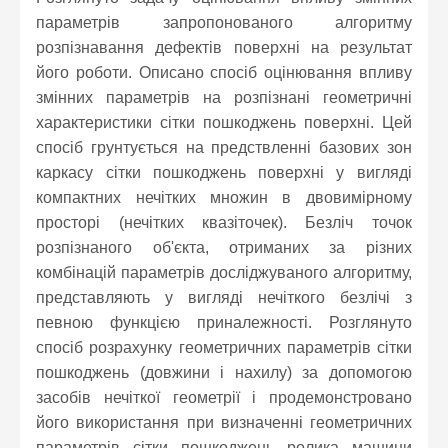
параметрів запропонованого алгоритму
розпізнавання дефектів поверхні на результат
його роботи. Описано спосіб оцінювання впливу
змінних параметрів на розпізнані геометричні
характеристики сітки пошкоджень поверхні. Цей
спосіб грунтується на предствленні базових зон
каркасу сітки пошкоджень поверхні у вигляді
компактних нечітких множин в двовимірному
просторі (нечітких квазіточек). Безліч точок
розпізнаного об'єкта, отриманих за різних
комбінацій параметрів досліджуваного алгоритму,
представляють у вигляді нечіткого безлічі з
певною функцією приналежності. Розглянуто
спосіб розрахунку геометричних параметрів сітки
пошкоджень (довжини і нахилу) за допомогою
засобів нечіткої геометрії і продемонстровано
його використання при визначенні геометричних
параметрів сітки пошкоджень ролика машини