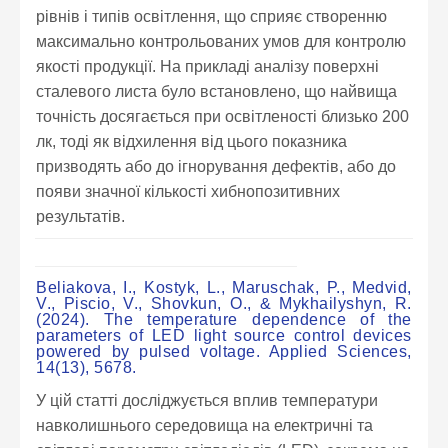
рівнів і типів освітлення, що сприяє створенню
максимально контрольованих умов для контролю
якості продукції. На прикладі аналізу поверхні
сталевого листа було встановлено, що найвища
точність досягається при освітленості близько 200
лк, тоді як відхилення від цього показника
призводять або до ігнорування дефектів, або до
появи значної кількості хибнопозитивних
результатів.
Beliakova, I., Kostyk, L., Maruschak, P., Medvid,
V., Piscio, V., Shovkun, O., & Mykhailyshyn, R.
(2024). The temperature dependence of the
parameters of LED light source control devices
powered by pulsed voltage. Applied Sciences,
14(13), 5678.
У цій статті досліджується вплив температури
навколишнього середовища на електричні та