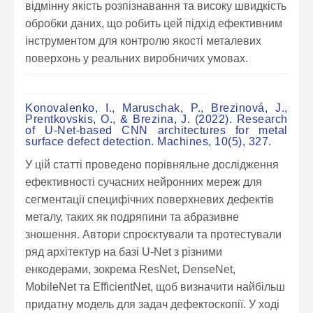
відмінну якість розпізнавання та високу швидкість
обробки даних, що робить цей підхід ефективним
інструментом для контролю якості металевих
поверхонь у реальних виробничих умовах.
Konovalenko, I., Maruschak, P., Brezinová, J.,
Prentkovskis, O., & Brezina, J. (2022). Research
of U-Net-based CNN architectures for metal
surface defect detection. Machines, 10(5), 327.
У цій статті проведено порівняльне дослідження
ефективності сучасних нейронних мереж для
сегментації специфічних поверхневих дефектів
металу, таких як подряпини та абразивне
зношення. Автори спроєктували та протестували
ряд архітектур на базі U-Net з різними
енкодерами, зокрема ResNet, DenseNet,
MobileNet та EfficientNet, щоб визначити найбільш
придатну модель для задач дефектоскопії. У ході