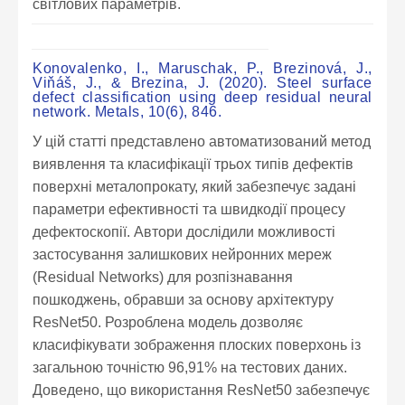
світлових параметрів.
Konovalenko, I., Maruschak, P., Brezinová, J.,
Viňáš, J., & Brezina, J. (2020). Steel surface
defect classification using deep residual neural
network. Metals, 10(6), 846.
У цій статті представлено автоматизований метод
виявлення та класифікації трьох типів дефектів
поверхні металопрокату, який забезпечує задані
параметри ефективності та швидкодії процесу
дефектоскопії. Автори дослідили можливості
застосування залишкових нейронних мереж
(Residual Networks) для розпізнавання
пошкоджень, обравши за основу архітектуру
ResNet50. Розроблена модель дозволяє
класифікувати зображення плоских поверхонь із
загальною точністю 96,91% на тестових даних.
Доведено, що використання ResNet50 забезпечує