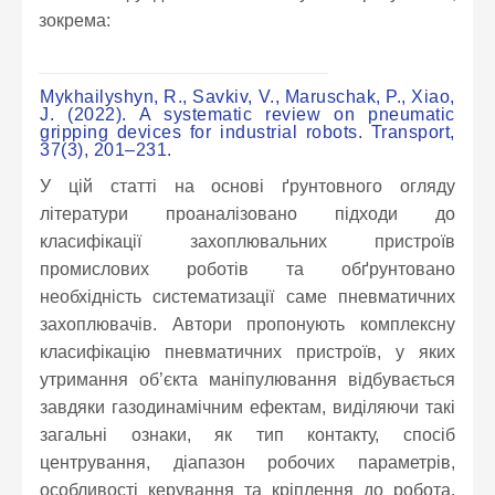
зокрема:
Mykhailyshyn, R., Savkiv, V., Maruschak, P., Xiao,
J. (2022). A systematic review on pneumatic
gripping devices for industrial robots. Transport,
37(3), 201–231.
У цій статті на основі ґрунтовного огляду
літератури проаналізовано підходи до
класифікації захоплювальних пристроїв
промислових роботів та обґрунтовано
необхідність систематизації саме пневматичних
захоплювачів. Автори пропонують комплексну
класифікацію пневматичних пристроїв, у яких
утримання об’єкта маніпулювання відбувається
завдяки газодинамічним ефектам, виділяючи такі
загальні ознаки, як тип контакту, спосіб
центрування, діапазон робочих параметрів,
особливості керування та кріплення до робота.