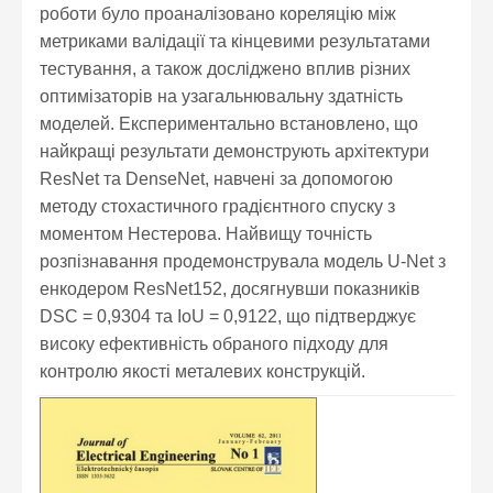
роботи було проаналізовано кореляцію між
метриками валідації та кінцевими результатами
тестування, а також досліджено вплив різних
оптимізаторів на узагальнювальну здатність
моделей. Експериментально встановлено, що
найкращі результати демонструють архітектури
ResNet та DenseNet, навчені за допомогою
методу стохастичного градієнтного спуску з
моментом Нестерова. Найвищу точність
розпізнавання продемонструвала модель U-Net з
енкодером ResNet152, досягнувши показників
DSC = 0,9304 та IoU = 0,9122, що підтверджує
високу ефективність обраного підходу для
контролю якості металевих конструкцій.