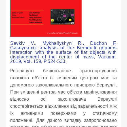
Savkiv V., Mykhailyshyn R., Duchon F.
Gasdynamic analysis of the Bernoulli grippers
interaction with the surface of flat objects with
displacement of the center of mass, Vacuum,
2019, Vol. 159, P.524-533.
Розглянуто безконтактне транспортування
плоского об’єкта із зміщеним центром мас за
допомогою захоплювального пристрою Бернуллі.
При зміщенні центра мас об’єкта маніпулювання
відносно осі захоплювача Бернуллі
спостерігається відхилення від паралельності між
їх активними поверхнями у статичному
положенні. Для даного випадку запропоновано