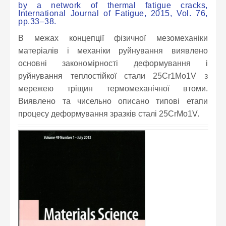
by a network of thermal fatigue cracks,
International Journal of Fatigue, 2015, Vol. 76,
pp.33–38.
В межах концепції фізичної мезомеханіки
матеріалів і механіки руйнування виявлено
основні закономірності деформування і
руйнування теплостійкої стали 25Cr1Mo1V з
мережею тріщин термомеханічної втоми.
Виявлено та чисельно описано типові етапи
процесу деформування зразків сталі 25CrMo1V.