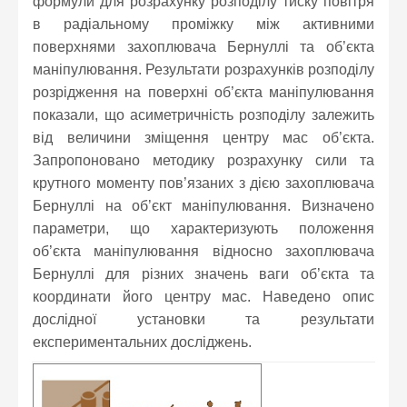
формули для розрахунку розподілу тиску повітря
в радіальному проміжку між активними
поверхнями захоплювача Бернуллі та об’єкта
маніпулювання. Результати розрахунків розподілу
розрідження на поверхні об’єкта маніпулювання
показали, що асиметричність розподілу залежить
від величини зміщення центру мас об’єкта.
Запропоновано методику розрахунку сили та
крутного моменту пов’язаних з дією захоплювача
Бернуллі на об’єкт маніпулювання. Визначено
параметри, що характеризують положення
об’єкта маніпулювання відносно захоплювача
Бернуллі для різних значень ваги об’єкта та
координати його центру мас. Наведено опис
дослідної установки та результати
експериментальних досліджень.