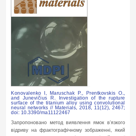
Konovalenko I, Maruschak P., Prentkovskis O.,
and Junevičius R. Investigation of the rupture
surface of the titanium alloy using convolutional
neural networks // Materials, 2018, 11(12), 2467;
doi: 10.3390/ma11122467
Запропоновано метод виявлення ямок в'язкого
відриву на фрактографічному зображенні, який