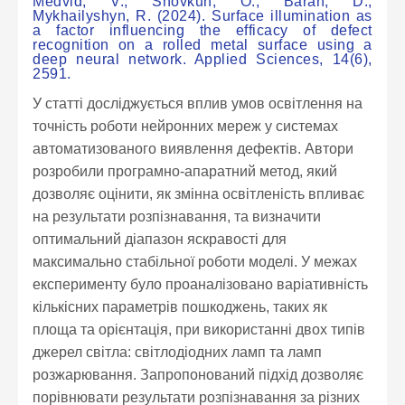
Medvid, V., Shovkun, O., Baran, D.,
Mykhailyshyn, R. (2024). Surface illumination as
a factor influencing the efficacy of defect
recognition on a rolled metal surface using a
deep neural network. Applied Sciences, 14(6),
2591.
У статті досліджується вплив умов освітлення на
точність роботи нейронних мереж у системах
автоматизованого виявлення дефектів. Автори
розробили програмно-апаратний метод, який
дозволяє оцінити, як змінна освітленість впливає
на результати розпізнавання, та визначити
оптимальний діапазон яскравості для
максимально стабільної роботи моделі. У межах
експерименту було проаналізовано варіативність
кількісних параметрів пошкоджень, таких як
площа та орієнтація, при використанні двох типів
джерел світла: світлодіодних ламп та ламп
розжарювання. Запропонований підхід дозволяє
порівнювати результати розпізнавання за різних