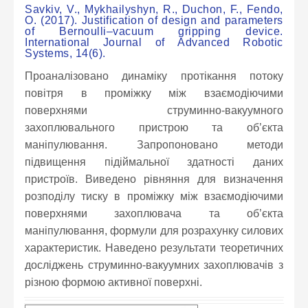
Savkiv, V., Mykhailyshyn, R., Duchon, F., Fendo,
O. (2017). Justification of design and parameters
of Bernoulli–vacuum gripping device.
International Journal of Advanced Robotic
Systems, 14(6).
Проаналізовано динаміку протікання потоку
повітря в проміжку між взаємодіючими
поверхнями струминно-вакуумного
захоплювального пристрою та об’єкта
маніпулювання. Запропоновано методи
підвищення підіймальної здатності даних
пристроїв. Виведено рівняння для визначення
розподілу тиску в проміжку між взаємодіючими
поверхнями захоплювача та об’єкта
маніпулювання, формули для розрахунку силових
характеристик. Наведено результати теоретичних
досліджень струминно-вакуумних захоплювачів з
різною формою активної поверхні.