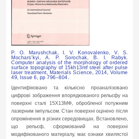
P. O. Marushchak, I. V. Konovalenko, V. S.
Mochars’kyi, A. P. Sorochak, B. I. Rabyk.
Computer analysis of the morphology of ordered
surface topography of 15kh13mf steel after pulse
laser treatment, Materials Science, 2014, Volume
49, Issue 6, pp 796–804.
Ідентифіковано та кількісно проаналізовано
цифрові зображення впорядкованого рельєфу на
поверхні сталі 15Х13МФ, обробленої потужним
лазерним імпульсом. Стан поверхні оцінено після
опромінення в різних середовищах. Встановлено,
що рельєф, сформований на поверхні
модифікованого матеріалу, має ознаки хвилястої