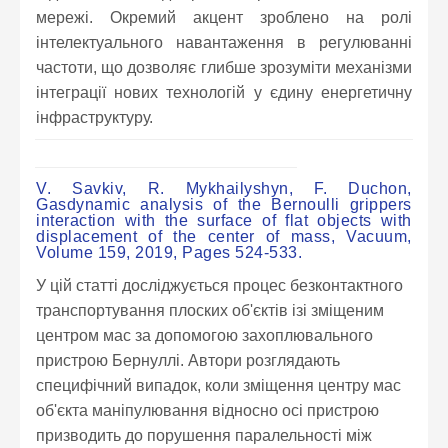
мережі. Окремий акцент зроблено на ролі
інтелектуального навантаження в регулюванні
частоти, що дозволяє глибше зрозуміти механізми
інтеграції нових технологій у єдину енергетичну
інфраструктуру.
V. Savkiv, R. Mykhailyshyn, F. Duchon,
Gasdynamic analysis of the Bernoulli grippers
interaction with the surface of flat objects with
displacement of the center of mass, Vacuum,
Volume 159, 2019, Pages 524-533.
У цій статті досліджується процес безконтактного
транспортування плоских об'єктів ізі зміщеним
центром мас за допомогою захоплювального
пристрою Бернуллі. Автори розглядають
специфічний випадок, коли зміщення центру мас
об'єкта маніпулювання відносно осі пристрою
призводить до порушення паралельності між