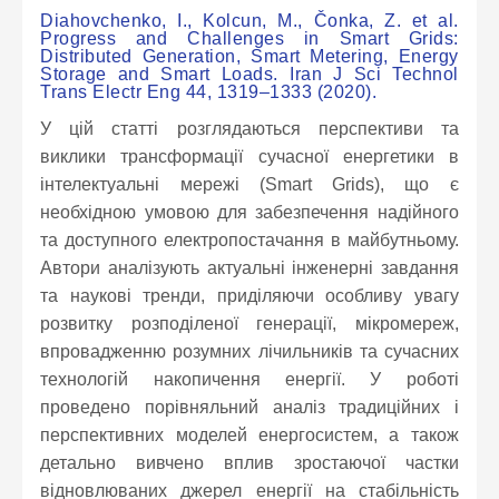
Diahovchenko, I., Kolcun, M., Čonka, Z. et al.
Progress and Challenges in Smart Grids:
Distributed Generation, Smart Metering, Energy
Storage and Smart Loads. Iran J Sci Technol
Trans Electr Eng 44, 1319–1333 (2020).
У цій статті розглядаються перспективи та
виклики трансформації сучасної енергетики в
інтелектуальні мережі (Smart Grids), що є
необхідною умовою для забезпечення надійного
та доступного електропостачання в майбутньому.
Автори аналізують актуальні інженерні завдання
та наукові тренди, приділяючи особливу увагу
розвитку розподіленої генерації, мікромереж,
впровадженню розумних лічильників та сучасних
технологій накопичення енергії. У роботі
проведено порівняльний аналіз традиційних і
перспективних моделей енергосистем, а також
детально вивчено вплив зростаючої частки
відновлюваних джерел енергії на стабільність