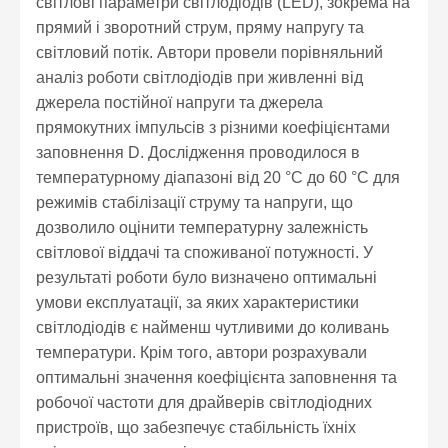
світлові параметри світлодіодів (LED), зокрема на
прямий і зворотний струм, пряму напругу та
світловий потік. Автори провели порівняльний
аналіз роботи світлодіодів при живленні від
джерела постійної напруги та джерела
прямокутних імпульсів з різними коефіцієнтами
заповнення D. Дослідження проводилося в
температурному діапазоні від 20 °C до 60 °C для
режимів стабілізації струму та напруги, що
дозволило оцінити температурну залежність
світлової віддачі та споживаної потужності. У
результаті роботи було визначено оптимальні
умови експлуатації, за яких характеристики
світлодіодів є найменш чутливими до коливань
температури. Крім того, автори розрахували
оптимальні значення коефіцієнта заповнення та
робочої частоти для драйверів світлодіодних
пристроїв, що забезпечує стабільність їхніх