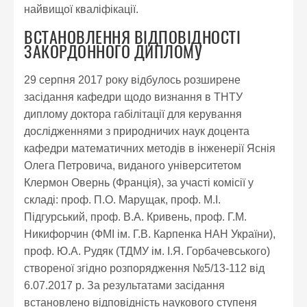
найвищої кваліфікації.
ВСТАНОВЛЕННЯ ВІДПОВІДНОСТІ
ЗАКОРДОННОГО ДИПЛОМУ
29 серпня 2017 року відбулось розширене
засідання кафедри щодо визнання в ТНТУ
диплому доктора габілітації для керування
дослідженнями з природничих наук доцента
кафедри математичних методів в інженерії Яснія
Олега Петровича, виданого університетом
Клермон Овернь (Франція), за участі комісії у
складі: проф. П.О. Марущак, проф. М.І.
Підгурський, проф. В.А. Кривень, проф. Г.М.
Никифорчин (ФМІ ім. Г.В. Карпенка НАН України),
проф. Ю.А. Рудяк (ТДМУ ім. І.Я. Горбачевського)
створеної згідно розпорядження №5/13-112 від
6.07.2017 р. За результатами засідання
встановлено відповідність наукового ступеня