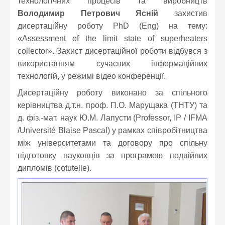
технологічних процесів та виробництв
Володимир Петрович
Ясній
захистив
дисертаційну роботу PhD (Eng) на тему:
«
Assessment of the limit state of superheaters
collector
». Захист дисертаційної роботи відбувся з
використанням сучасних інформаційних
технологій, у режимі відео конференції.
Дисертаційну роботу виконано за спільного
керівництва д.т.н. проф. П.О. Марущака (ТНТУ) та
д. фіз.-мат. наук Ю.М. Лапусти (Professor, IP / IFMA
/Université Blaise Pascal) у рамках співробітництва
між університетами та договору про спільну
підготовку науковців за програмою подвійних
дипломів (cotutelle).