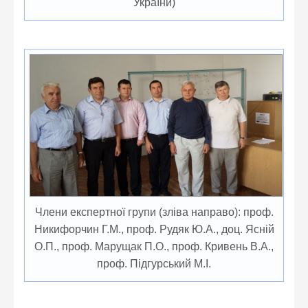
України)
Члени експертної групи (зліва направо): проф.
Никифорчин Г.М., проф. Рудяк Ю.А., доц. Ясній
О.П., проф. Марущак П.О., проф. Кривень В.А.,
проф. Підгурський М.І.