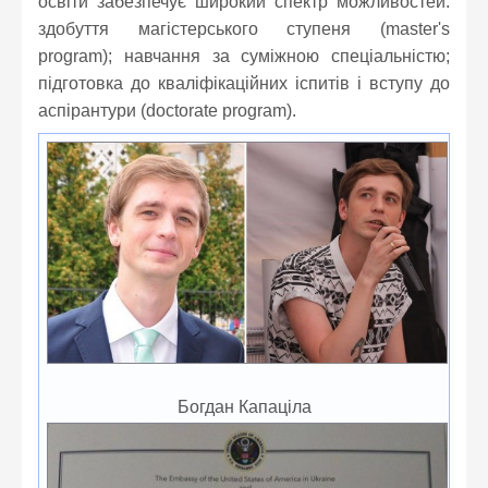
освіти забезпечує широкий спектр можливостей:
здобуття магістерського ступеня (master's
program); навчання за суміжною спеціальністю;
підготовка до кваліфікаційних іспитів і вступу до
аспірантури (doctorate program).
Богдан Капаціла