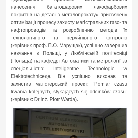
нанесення багатошарових лакофарбових
покриттів на деталі з металопрокату» присвячену
оптимізації процесу захисту магістральних газо- та
нафтопроводів та розробленню методів їх
технологічного та неруйнівного контролю
(керівник проф. П.О. Марущак), успішно завершив
навчання в Польщі, у Люблінській політехніці
(Польща) на кафедрі Автоматики та метрології за
спеціальністю: Inteligentne Technologie w
Elektrotechniceде. Він успішно виконав та
захистив магістерський проект: “Pomiar czasu
trwania kolejnych, stykających się odcinków czasu”
(керівник: Dr inż. Piotr Warda).