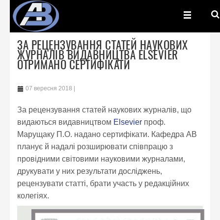
ЗА РЕЦЕНЗУВАННЯ СТАТЕЙ НАУКОВИХ
ЖУРНАЛІВ ВИДАВНИЦТВА ELSEVIER
ОТРИМАНО СЕРТИФІКАТИ
07 вересня 2018
За рецензування статей наукових журналів, що
видаються видавництвом
Elsevier
проф.
Марущаку П.О. надано сертифікати. Кафедра АВ
планує й надалі розширювати співпрацю з
провідними світовими науковими журналами,
друкувати у них результати досліджень,
рецензувати статті, брати участь у редакційних
колегіях.