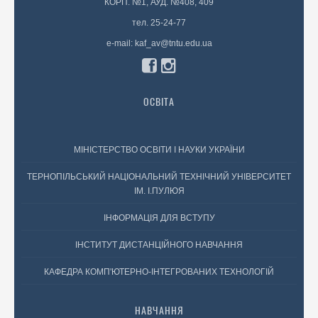
КОРП. №1, АУД. №408, 409
тел. 25-24-77
e-mail: kaf_av@tntu.edu.ua
ОСВІТА
МІНІСТЕРСТВО ОСВІТИ І НАУКИ УКРАЇНИ
ТЕРНОПІЛЬСЬКИЙ НАЦІОНАЛЬНИЙ ТЕХНІЧНИЙ УНІВЕРСИТЕТ
ІМ. І.ПУЛЮЯ
ІНФОРМАЦІЯ ДЛЯ ВСТУПУ
ІНСТИТУТ ДИСТАНЦІЙНОГО НАВЧАННЯ
КАФЕДРА КОМП'ЮТЕРНО-ІНТЕГРОВАНИХ ТЕХНОЛОГІЙ
НАВЧАННЯ