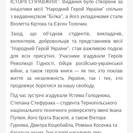
ІСТОРІЇ СПРАВЖНІХ". Видання було створене за
ініціативи місії "Народний Герой України" спільно
з видавництвом "Білка", а його укладачками стали
Віолетта Кіртока та Євген Толочин.
Захід, що об’єднав студентів, викладачів,
волонтерів, добровольців та представників місії
"Народний Герой України", став важливою подією
для всіх присутніх. Учасники згадували Героїв
Революції Гідності, бійців російсько-української
війни, а також героїв книги — як тих, хто поклав
життя за незалежність України, так і тих, хто
продовжує боротися за нашу свободу.
Під час зустрічі згадували Устима Голоднюка,
Степана Стефурака – студента Тернопільського
національного технічного університету імені Івана
Пулюя, його брата Василя, а також Віктора
Гурняка, Дмитра Коцюбайла, Романа Косенка та
багатьох інших. Їхні історії нагадують про