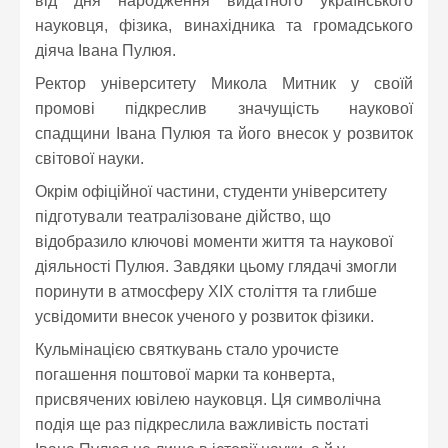
від дня народження видатного українського
науковця, фізика, винахідника та громадського
діяча Івана Пулюя.
Ректор університету Микола Митник у своїй
промові підкреслив значущість наукової
спадщини Івана Пулюя та його внесок у розвиток
світової науки.
Окрім офіційної частини, студенти університету
підготували театралізоване дійство, що
відобразило ключові моменти життя та наукової
діяльності Пулюя. Завдяки цьому глядачі змогли
поринути в атмосферу XIX століття та глибше
усвідомити внесок ученого у розвиток фізики.
Кульмінацією святкувань стало урочисте
погашення поштової марки та конверта,
присвячених ювілею науковця. Ця символічна
подія ще раз підкреслила важливість постаті