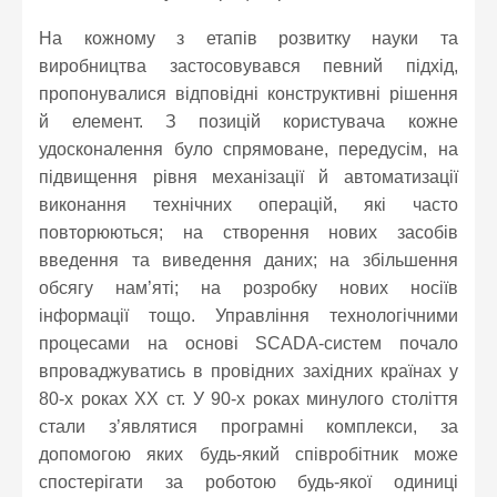
На кожному з етапів розвитку науки та
виробництва застосовувався певний підхід,
пропонувалися відповідні конструктивні рішення
й елемент. З позицій користувача кожне
удосконалення було спрямоване, передусім, на
підвищення рівня механізації й автоматизації
виконання технічних операцій, які часто
повторюються; на створення нових засобів
введення та виведення даних; на збільшення
обсягу нам’яті; на розробку нових носіїв
інформації тощо. Управління технологічними
процесами на основі SCADA-систем почало
впроваджуватись в провідних західних країнах у
80-х роках ХХ ст. У 90-х роках минулого століття
стали з’являтися програмні комплекси, за
допомогою яких будь-який співробітник може
спостерігати за роботою будь-якої одиниці