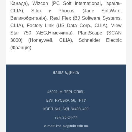
Канада), Wizcon (PC Soft International, Ізраїль-
США), Sitex и Phocus, (Jade SoftWare,
Великобританія), Real Flex (BJ Software Systems,
США), Factory Link (US Data Corp., США), View
Star 750 (AEG,Німеччина), PlantScape (SCAN
3000) (Honeywell, США), Schneider Electric
(Франція)
НАША АДРЕСА
46001, М. ТЕРНОПІЛЬ
ВУЛ. РУСЬКА, 56, ТНТУ
КОРП. №1, АУД. №408, 409
тел. 25-24-77
e-mail: kaf_av@tntu.edu.ua