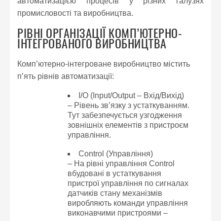
автоматизацією процесів у різних галузях
промисловості та виробництва.
РІВНІ ОРГАНІЗАЦІЇ КОМП’ЮТЕРНО-
ІНТЕГРОВАНОГО ВИРОБНИЦТВА
Комп’ютерно-інтегроване виробництво містить
п’ять рівнів автоматизації:
I/O (Input/Output – Вхід/Вихід)
– Рівень зв’язку з устаткуванням.
Тут забезпечується узгодження
зовнішніх елементів з пристроєм
управління.
Control (Управління)
– На рівні управління Control
вбудовані в устаткування
пристрої управління по сигналах
датчиків стану механізмів
виробляють команди управління
виконавчими пристроями –