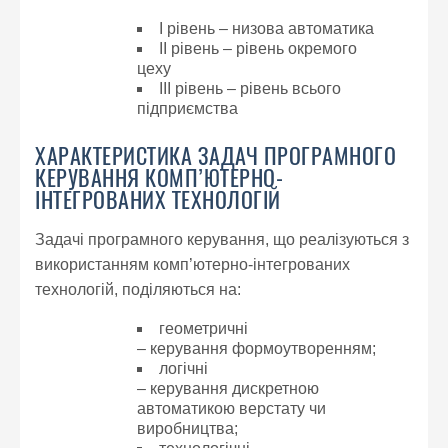
I рівень – низова автоматика
ІІ рівень – рівень окремого
цеху
ІІ
І
рівень – рівень всього
підприємства
ХАРАКТЕРИСТИКА ЗАДАЧ ПРОГРАМНОГО
КЕРУВАННЯ КОМП’ЮТЕРНО-
ІНТЕГРОВАНИХ ТЕХНОЛОГІЙ
Задачі програмного керування, що реалізуються з
використанням комп’ютерно-інтегрованих
технологій, поділяються на:
геометричні
– керування формоутворенням;
логічні
– керування дискретною
автоматикою верстату чи
виробництва;