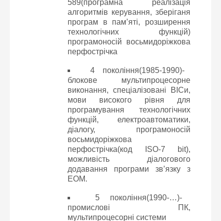
589(програмна реалізація
алгоритмів керування, зберіганя
програм в пам’яті, розширення
технологічних функцій)
програмоносій восьмидоріжкова
перфострічка
4 покоління(1985-1990)-
блокове мультипроцесорне
виконання, спеціалізовані ВІСи,
мови високого рівня для
програмування технологічних
функцій, електроавтоматики,
діалогу, програмоносій
восьмидоріжкова
перфострічка(код ISO-7 bit),
можливість діалогового
додавання програми зв’язку з
ЕОМ.
5 покоління(1990-…)-
промислові ПК,
мультипроцесорні системи