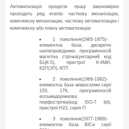
Автоматизація процесів праці закономірно
проходить ряд етапів: часткову механізацію,
комплексну механізацію, часткову автоматизацію і
комплексну або повну автоматизацію
1 покоління(1965-1975)-
елементна база, дискретні
напівпровідники, програмоносій
магнітна стрічка(унітарний код
БЦК-5), пристрої К-4МИ,
К2П(ЗП), КПТ
2 покоління(1966-1982)-
елементна база мікросхеми серії
155, 176, програмоносій
восьмидоріжкова
перфострічка(код ISO-7 bit),
пристрої Н22, серія П
3 покоління(1977-1989)-
елементна база ВІСи серії